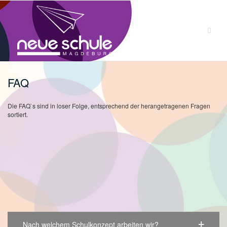
Zum
Inhalt
springen
FAQ
Die FAQ`s sind in loser Folge, entsprechend der herangetragenen Fragen
sortiert.
Nach welchem Schulkonzept arbeiten wir?