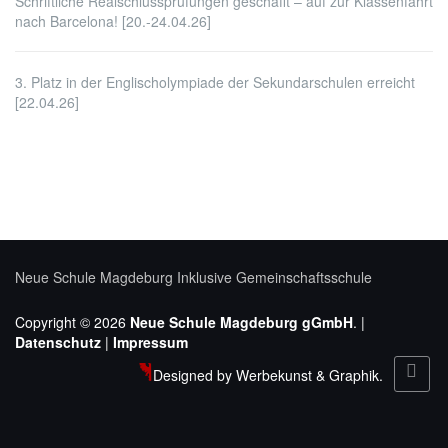
Schriftliche Realschlussprüfungen geschafft – auf zur Klassenfahrt
nach Barcelona! [20.-24.04.26]
3. Platz in der Englischolympiade der Sekundarschulen erreicht
[22.04.26]
Neue Schule Magdeburg
Inklusive Gemeinschaftsschule
Copyright © 2026
Neue Schule Magdeburg gGmbH
. |
Datenschutz
|
Impressum
Designed by Werbekunst & Graphik.