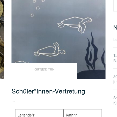
S
n
N
Le
Ta
Bu
GUT(ES) TUN
30
[0
Schüler*innen-Vertretung
Sc
…
Kl
Leitende*r
Kathrin