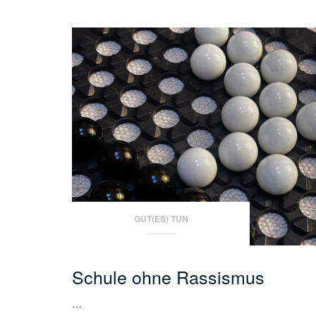
GUT(ES) TUN
Schule ohne Rassismus
…