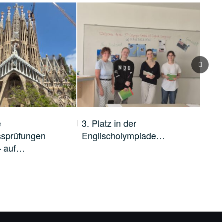
e
3. Platz in der
Jetz
ssprüfungen
Englischolympiade…
ko
– auf…