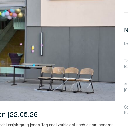
S
n
N
Le
Ta
Bu
30
[0
Sc
en [22.05.26]
Kl
bschlussjahrgang jeden Tag cool verkleidet nach einem anderen