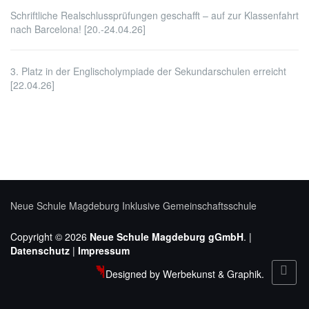
Schriftliche Realschlussprüfungen geschafft – auf zur Klassenfahrt
nach Barcelona! [20.-24.04.26]
3. Platz in der Englischolympiade der Sekundarschulen erreicht
[22.04.26]
Neue Schule Magdeburg
Inklusive Gemeinschaftsschule
Copyright © 2026
Neue Schule Magdeburg gGmbH
. |
Datenschutz
|
Impressum
Designed by Werbekunst & Graphik.