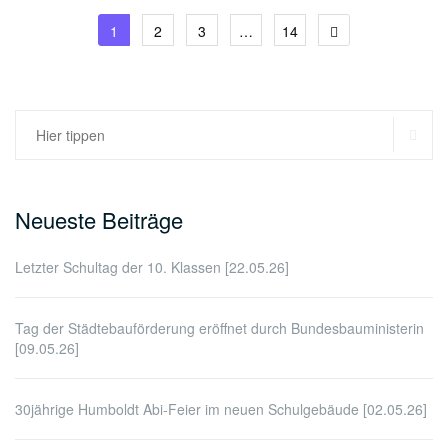
Seitennummerierung
1
2
3
…
14
der
Beiträge
SU
Suchen
nach:
Neueste Beiträge
Letzter Schultag der 10. Klassen [22.05.26]
Tag der Städtebauförderung eröffnet durch Bundesbauministerin
[09.05.26]
30jährige Humboldt Abi-Feier im neuen Schulgebäude [02.05.26]