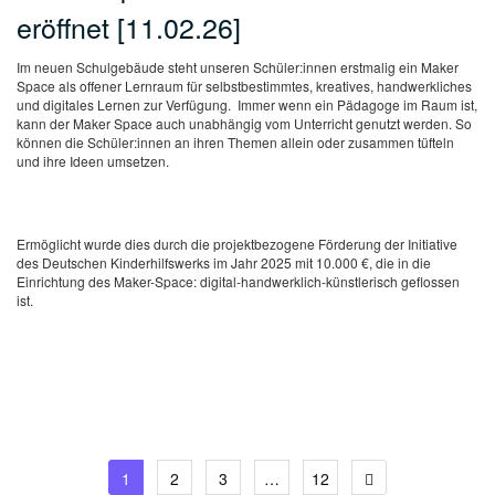
eröffnet [11.02.26]
Im neuen Schulgebäude steht unseren Schüler:innen erstmalig ein Maker
Space als offener Lernraum für selbstbestimmtes, kreatives, handwerkliches
und digitales Lernen zur Verfügung. Immer wenn ein Pädagoge im Raum ist,
kann der Maker Space auch unabhängig vom Unterricht genutzt werden. So
können die Schüler:innen an ihren Themen allein oder zusammen tüfteln
und ihre Ideen umsetzen.
Ermöglicht wurde dies durch die projektbezogene Förderung der Initiative
des Deutschen Kinderhilfswerks im Jahr 2025 mit 10.000 €, die in die
Einrichtung des Maker-Space: digital-handwerklich-künstlerisch geflossen
ist.
Seitennummerierung
1
2
3
…
12