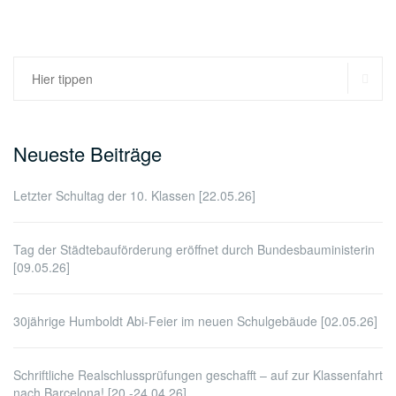
der
Beiträge
SU
Suchen
nach:
Neueste Beiträge
Letzter Schultag der 10. Klassen [22.05.26]
Tag der Städtebauförderung eröffnet durch Bundesbauministerin
[09.05.26]
30jährige Humboldt Abi-Feier im neuen Schulgebäude [02.05.26]
Schriftliche Realschlussprüfungen geschafft – auf zur Klassenfahrt
nach Barcelona! [20.-24.04.26]