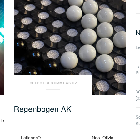
S
n
N
Le
Ta
Bu
SELBST BESTIMMT AKTIV
30
[0
Regenbogen AK
Sc
ie
…
Kl
Leitende*r
Neo, Olivia