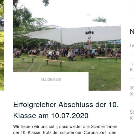
S
n
N
Le
Ta
Bu
ALLGEMEIN
30
[0
Erfolgreicher Abschluss der 10.
Sc
Klasse am 10.07.2020
Kl
Wir freuen wir uns sehr, dass wieder alle Schüler*innen
der 10. Klasse -trotz der schwierigen Corona-Zeit- den