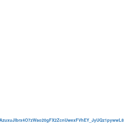
024AzuxuJlbrx4O7zWao20gFX2ZcnUwexFVhEY_JyUQz1pywwL8