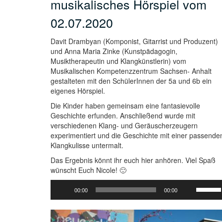
musikalisches Hörspiel vom
02.07.2020
Davit Drambyan (Komponist, Gitarrist und Produzent)
und Anna Maria Zinke (Kunstpädagogin,
Musiktherapeutin und Klangkünstlerin) vom
Musikalischen Kompetenzzentrum Sachsen- Anhalt
gestalteten mit den SchülerInnen der 5a und 6b ein
eigenes Hörspiel.
Die Kinder haben gemeinsam eine fantasievolle
Geschichte erfunden. Anschließend wurde mit
verschiedenen Klang- und Geräuscherzeugern
experimentiert und die Geschichte mit einer passende
Klangkulisse untermalt.
Das Ergebnis könnt ihr euch hier anhören. Viel Spaß
wünscht Euch Nicole! 🙂
Audio-
Pfeiltas
00:00
00:00
Player
Hoch/Ru
benutze
um