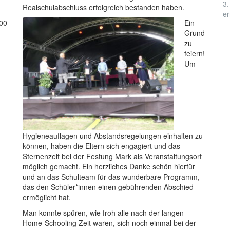
3.
Realschulabschluss erfolgreich bestanden haben.
er
.00
Ein
Grund
zu
feiern!
Um
Hygieneauflagen und Abstandsregelungen einhalten zu
können, haben die Eltern sich engagiert und das
Sternenzelt bei der Festung Mark als Veranstaltungsort
möglich gemacht. Ein herzliches Danke schön hierfür
und an das Schulteam für das wunderbare Programm,
das den Schüler*innen einen gebührenden Abschied
ermöglicht hat.
Man konnte spüren, wie froh alle nach der langen
Home-Schooling Zeit waren, sich noch einmal bei der