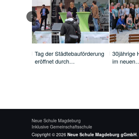
der 10.
Tag der Städtebauförderung
30jährige 
eröffnet durch…
im neuen
Neue Schule Magdeburg
Inklusive Gemeinschaftsschule
Copyright © 2026
Neue Schule Magdeburg gGmbH
.