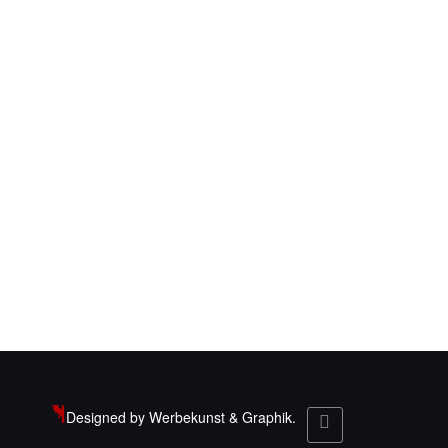
latz in der
Jetzt kann der Frühling
lischolympiade…
kommen……
Designed by Werbekunst & Graphik.