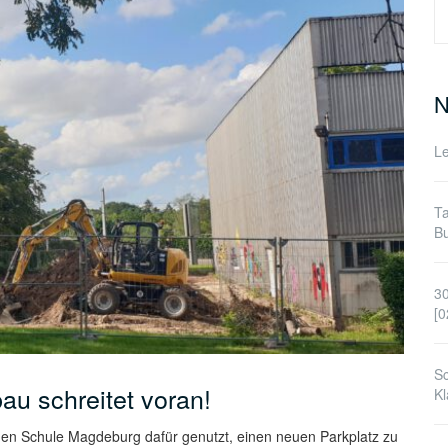
S
n
N
Le
Ta
Bu
30
[0
Sc
au schreitet voran!
Kl
en Schule Magdeburg dafür genutzt, einen neuen Parkplatz zu