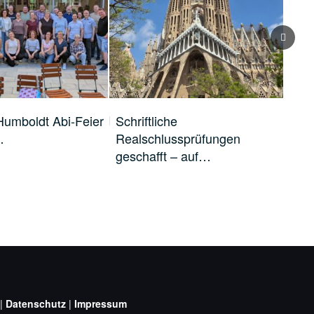
Humboldt Abi-Feier
Schriftliche
3. P
…
Realschlussprüfungen
Eng
geschafft – auf…
 |
Datenschutz
|
Impressum