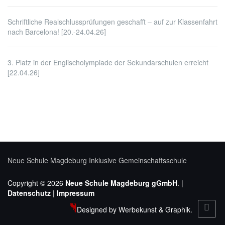
Schriftliche Realschlussprüfungen geschafft – auf zur Klassenfahrt
nach Barcelona! [20.-24.04.26]
3. Platz in der Englischolympiade der Sekundarschulen erreicht
[22.04.26]
Neue Schule Magdeburg
Inklusive Gemeinschaftsschule
Copyright © 2026
Neue Schule Magdeburg gGmbH
. |
Datenschutz
|
Impressum
Designed by Werbekunst & Graphik.