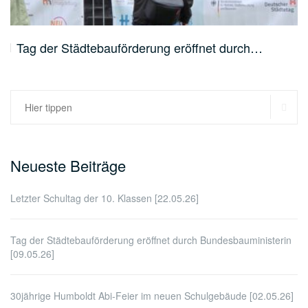
Tag der Städtebauförderung eröffnet durch…
SU
Suchen
nach:
Neueste Beiträge
Letzter Schultag der 10. Klassen [22.05.26]
Tag der Städtebauförderung eröffnet durch Bundesbauministerin
[09.05.26]
30jährige Humboldt Abi-Feier im neuen Schulgebäude [02.05.26]