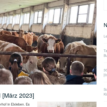
S
n
N
Le
Ta
Bu
30
[0
Sc
 [März 2023]
Kl
rhof in Elxleben. Es