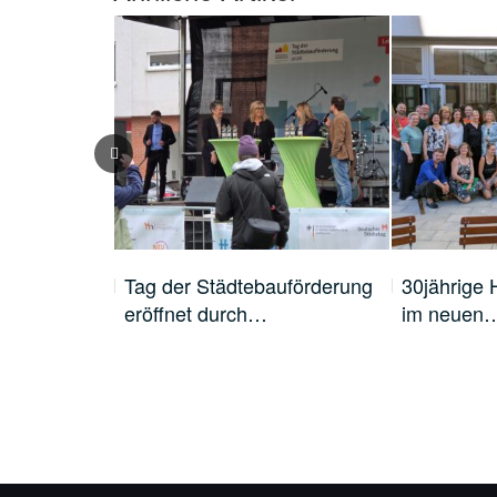
der 10.
Tag der Städtebauförderung
30jährige 
eröffnet durch…
im neuen