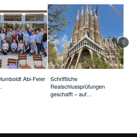
Humboldt Abi-Feier
Schriftliche
3. P
…
Realschlussprüfungen
Eng
geschafft – auf…