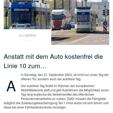
ALLGEMEIN
Anstatt mit dem Auto kostenfrei die
Linie 10 zum…
m Samstag, den 21. September 2024, ist nicht nur unser Tag der
A
offenen Tür, sondern auch der autofreie Tag.
Der autofreie Tag findet im Rahmen der europäischen
Mobilitätswoche statt und gibt Autofahrern die Möglichkeit, einen
Tag lang kostenlos die Verkehrsmittel des öffentlichen
Personennahverkehrs zu nutzen. Dafür müssen die Fahrgäste
lediglich die Zulassungsbescheinigung Teil 1 ihres Autos mit sich führen und
diese bei einer Fahrkartenkontrolle vorzeigen.