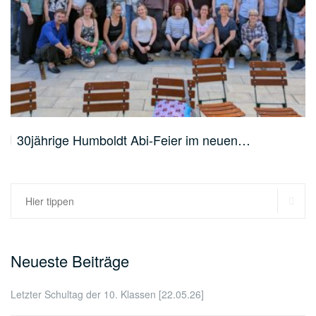
30jährige Humboldt Abi-Feier im neuen…
SU
Suchen
nach:
Neueste Beiträge
Letzter Schultag der 10. Klassen [22.05.26]