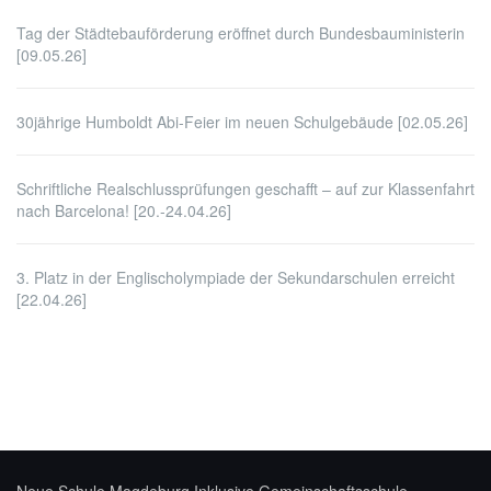
Tag der Städtebauförderung eröffnet durch Bundesbauministerin
[09.05.26]
30jährige Humboldt Abi-Feier im neuen Schulgebäude [02.05.26]
Schriftliche Realschlussprüfungen geschafft – auf zur Klassenfahrt
nach Barcelona! [20.-24.04.26]
3. Platz in der Englischolympiade der Sekundarschulen erreicht
[22.04.26]
Neue Schule Magdeburg
Inklusive Gemeinschaftsschule