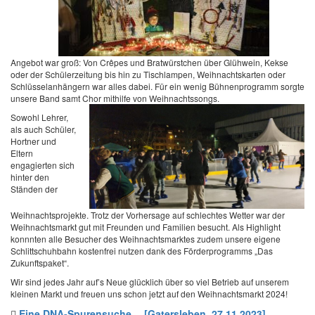
Angebot war groß: Von Crêpes und Bratwürstchen über Glühwein, Kekse
oder der Schülerzeitung bis hin zu Tischlampen, Weihnachtskarten oder
Schlüsselanhängern war alles dabei. Für ein wenig Bühnenprogramm sorgte
unsere Band samt Chor mithilfe von Weihnachtssongs.
Sowohl Lehrer,
als auch Schüler,
Hortner und
Eltern
engagierten sich
hinter den
Ständen der
Weihnachtsprojekte. Trotz der Vorhersage auf schlechtes Wetter war der
Weihnachtsmarkt gut mit Freunden und Familien besucht. Als Highlight
konnnten alle Besucher des Weihnachtsmarktes zudem unsere eigene
Schlittschuhbahn kostenfrei nutzen dank des Förderprogramms „Das
Zukunftspaket“.
Wir sind jedes Jahr auf’s Neue glücklich über so viel Betrieb auf unserem
kleinen Markt und freuen uns schon jetzt auf den Weihnachtsmarkt 2024!
Eine DNA-Spurensuche… [Gatersleben, 27.11.2023]